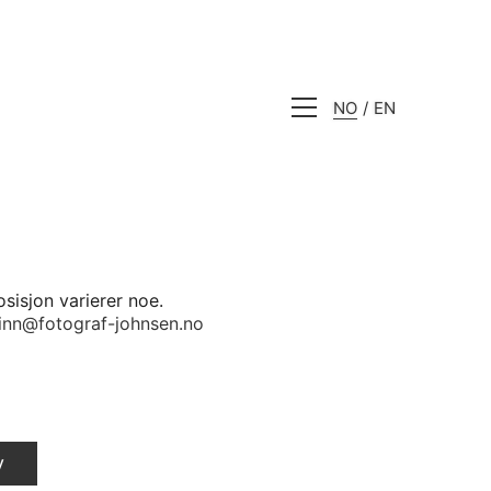
NO
EN
osisjon varierer noe.
inn@fotograf-johnsen.no
v