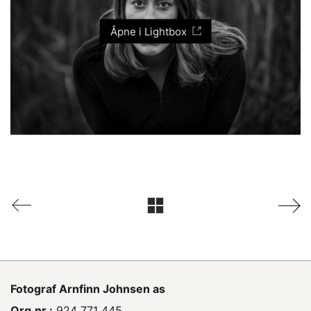
Åpne i Lightbox
Fotograf
Arnfinn Johnsen as
Org.nr.:
924 771 445