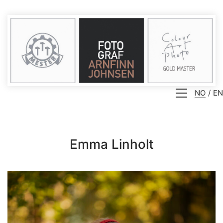
NO
EN
Emma Linholt